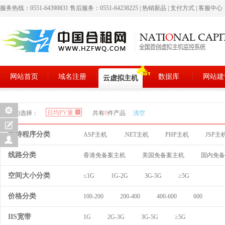
服务热线：0551-64390831 售后服务：0551-64238225
|
热销新品
|
支付方式
|
客服中心
网站首页
域名注册
数据库
网站建
云虚拟主机
日均PV量
您的选择：
共有
0
件产品
清空
支持程序分类
ASP主机
.NET主机
PHP主机
JSP主
线路分类
香港免备案主机
美国免备案主机
国内免备
空间大小分类
≤1G
1G-2G
3G-5G
≥5G
价格分类
100-200
200-400
400-600
600
IIS宽带
1G
2G-3G
3G-5G
≥5G