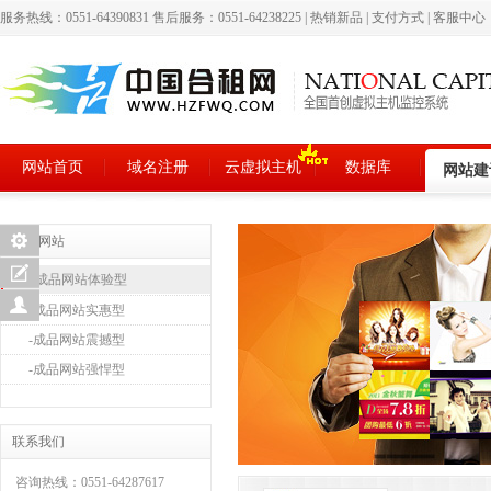
服务热线：0551-64390831 售后服务：0551-64238225
|
热销新品
|
支付方式
|
客服中心
网站首页
域名注册
云虚拟主机
数据库
网站建
成品网站
-成品网站体验型
-成品网站实惠型
-成品网站震撼型
-成品网站强悍型
联系我们
咨询热线：0551-64287617