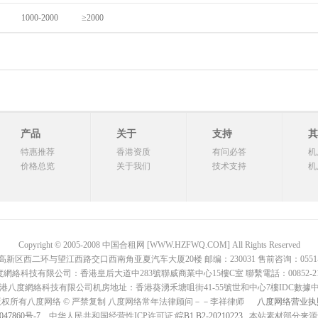
1000-2000
≥2000
产品
关于
支持
其
特惠推荐
香港资质
有问必答
机
价格总览
关于我们
技术支持
机
Copyright © 2005-2008 中国合租网 [WWW.HZFWQ.COM] All Rights Reserved
二环与望江西路交口西南角亚夏汽车大厦20楼 邮编：230031 售前咨询：0551-642876
網絡科技有限公司：香港皇后大道中283號聯威商業中心15樓C室 聯繫電話：00852-2136
港八度網絡科技有限公司机房地址：香港葵湧禾塘咀街41-55號世和中心7樓IDC數據
版权所有八度网络 © 严禁复制 八度网络常年法律顾问－－李祥律师
八度网络营业执
047860号-7
中华人民共和国经营性ICP许可证:
皖B1.B2-20210223
, 本站素材部分来