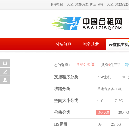
服务热线：0551-64390831 售后服务：0551-6423822
网站首页
域名注册
云虚拟主机
价格分类
您的选择：
共有
0
件产品
清
支持程序分类
ASP主机
.NE
线路分类
香港免备案主机
空间大小分类
≤1G
1G-2G
价格分类
100-200
200-40
IIS宽带
1G
2G-3G