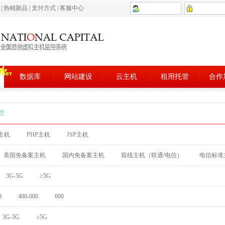
5
|
热销新品
|
支付方式
|
客服中心
数据库
网站建设
云主机
租用托管
合作
空
T主机
PHP主机
JSP主机
美国免备案主机
国内免备案主机
双线主机（联通/电信）
电信标准
3G-5G
≥5G
0
400-600
600
3G-5G
≥5G