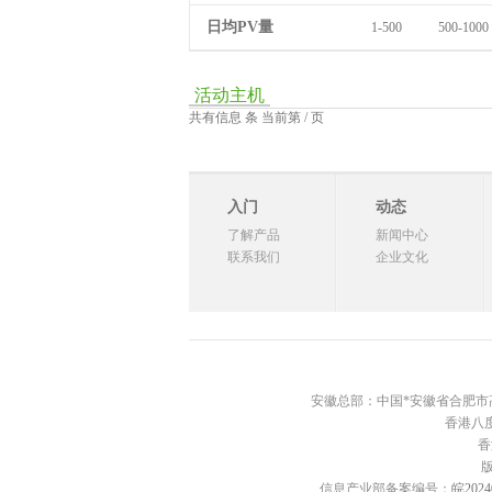
日均PV量
1-500
500-1000
活动主机
共有信息 条 当前第 / 页
入门
动态
了解产品
新闻中心
联系我们
企业文化
安徽总部：中国*安徽省合肥市高新区西
香港八度
香
信息产业部备案编号：
皖2024