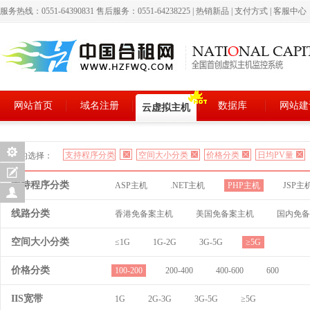
服务热线：0551-64390831 售后服务：0551-64238225
|
热销新品
|
支付方式
|
客服中心
网站首页
域名注册
数据库
网站建
云虚拟主机
支持程序分类
空间大小分类
价格分类
日均PV量
您的选择：
支持程序分类
ASP主机
.NET主机
PHP主机
JSP主
线路分类
香港免备案主机
美国免备案主机
国内免备
空间大小分类
≤1G
1G-2G
3G-5G
≥5G
价格分类
100-200
200-400
400-600
600
IIS宽带
1G
2G-3G
3G-5G
≥5G