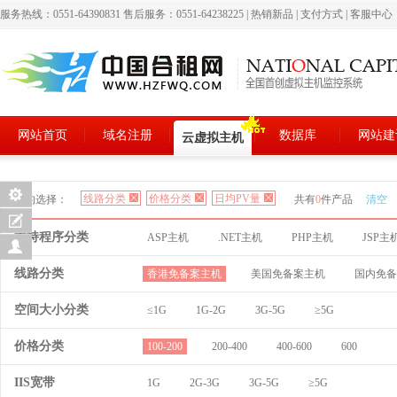
服务热线：0551-64390831 售后服务：0551-64238225
|
热销新品
|
支付方式
|
客服中心
网站首页
域名注册
数据库
网站建
云虚拟主机
线路分类
价格分类
日均PV量
您的选择：
共有
0
件产品
清空
支持程序分类
ASP主机
.NET主机
PHP主机
JSP主
线路分类
香港免备案主机
美国免备案主机
国内免备
空间大小分类
≤1G
1G-2G
3G-5G
≥5G
价格分类
100-200
200-400
400-600
600
IIS宽带
1G
2G-3G
3G-5G
≥5G